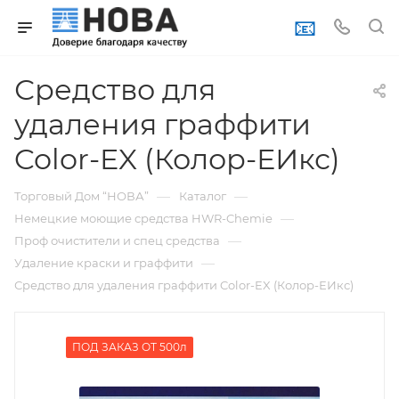
📧
Средство для
удаления граффити
Color-EX (Колор-ЕИкс)
—
—
Торговый Дом “НОВА”
Каталог
—
Немецкие моющие средства HWR-Chemie
—
Проф очистители и спец средства
—
Удаление краски и граффити
Средство для удаления граффити Color-EX (Колор-ЕИкс)
ПОД ЗАКАЗ ОТ 500л