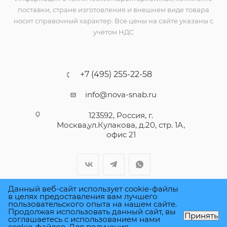
поставки, стране изготовления и внешнем виде товара
носит справочный характер. Все цены на сайте указаны с
учётом НДС
+7 (495) 255-22-58
info@nova-snab.ru
123592, Россия, г.
Москва,ул.Кулакова, д.20, стр. 1А,
офис 21
Данный веб-сайт использует cookie-файлы
в целях предоставления вам лучшего
пользовательского опыта на нашем сайте.
ПОЛИТИКА КОНФИДЕНЦИАЛЬНОСТИ
Продолжая использовать данный сайт, вы
Принять
соглашаетесь с использованием нами
cookie-файлов. Для получения