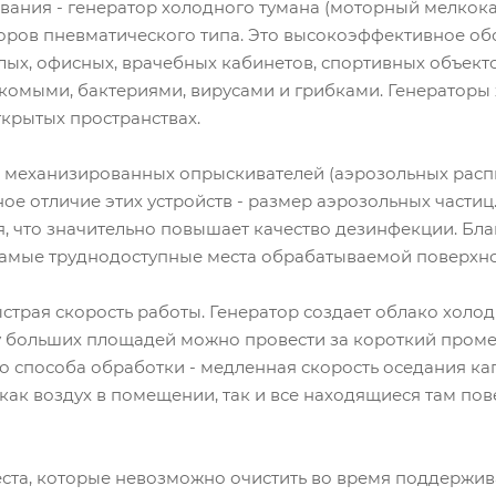
ания - генератор холодного тумана (моторный мелкока
торов пневматического типа. Это высокоэффективное о
х, офисных, врачебных кабинетов, спортивных объектов,
омыми, бактериями, вирусами и грибками. Генераторы
крытых пространствах.
механизированных опрыскивателей (аэрозольных распы
ное отличие этих устройств - размер аэрозольных частиц
я, что значительно повышает качество дезинфекции. Бл
самые труднодоступные места обрабатываемой поверхн
страя скорость работы. Генератор создает облако холод
у больших площадей можно провести за короткий проме
го способа обработки - медленная скорость оседания ка
 как воздух в помещении, так и все находящиеся там по
ста, которые невозможно очистить во время поддержив