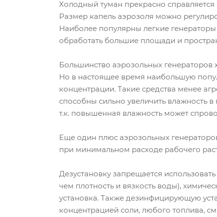
Холодный туман прекрасно справляется 
Размер капель аэрозоля можно регулиров
Наиболее популярны легкие генераторы 
обработать большие площади и простран
Большинство аэрозольных генераторов хо
Но в настоящее время наибольшую попу
концентрации. Такие средства менее агр
способны сильно увеличить влажность в 
т.к. повышенная влажность может спрово
Еще один плюс аэрозольных генераторов
при минимальном расходе рабочего раст
Дезустановку запрещается использовать
чем плотность и вязкость воды), химиче
установка. Также дезинфицирующую уста
концентрацией соли, любого топлива, с