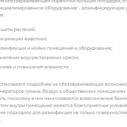
ля обеззараживающей обработки больших площадей, от
пециализированное оборудование - дезинфицирующие у
я:
ащиты растений;
акцинации животных;
езинфекции и мойки помещений и оборудования;
анесения водорастворимых красок;
олива и повышения влажности.
становимся подробнее на обеззараживающих возможнос
енераторов тумана. Воздух в общественных помещениях
ь, поскольку в них накапливаются всевозможные бактер
ом внутри помещения имеются благоприятные условия д
е подходило для дезинфекции не только поверхностей, 
.