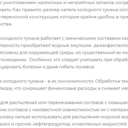
с уничтожением насекомых и неприятных запахов, когда
ать. Как правило, размер капель холодного тумана сост
переносной конструкции, которые крайне удобны в пр
ства.
лодного тумана работает с химическими составами как 
лярность приобретают водные эмульсии дезинфектанто
ессивны для окружающей среды, но существенный их мин
помещении. Особенно это следует учитывать при обрабо
цировать болезни и даже гибель посевов.
 холодного тумана - в их экономичности. Обработка та
вора, что сокращает финансовые расходы и снижает на
 для распыления или перекачивания составов с повыше
ских составов с неизвестной совместимостью их с матери
новку нельзя использовать для распыления морской во
мазок и прочих нефтепродуктов, огнеопасных жидкостей