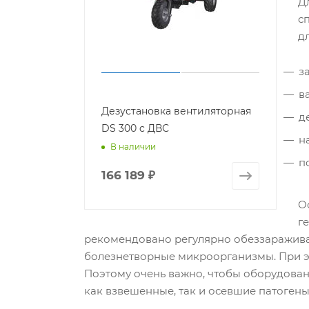
Д
с
дл
з
в
Дезустановка вентиляторная
д
DS 300 c ДВС
н
В наличии
п
166 189
₽
О
г
рекомендовано регулярно обеззараживат
болезнетворные микроорганизмы. При эт
Поэтому очень важно, чтобы оборудовани
как взвешенные, так и осевшие патогены