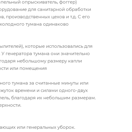
пельный опрыскиватель, фоггер)
борудование для санитарной обработки
 производственных цехов и т.д. С его
 холодного тумана одинаково
лителей), которые использовались для
. У генератора тумана они значительно
агодаря небольшому размеру капли
ости или помещения
ного тумана за считанные минуты или
жуток времени и силами одного-двух
пель, благодаря их небольшим размерам.
верхности.
ающих или генеральных уборок.