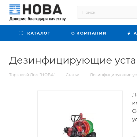
КАТАЛОГ
О КОМПАНИИ
А
Дезинфицирующие уста
—
—
Торговый Дом “НОВА”
Статьи
Дезинфицирующие ус
Д
и
О
у