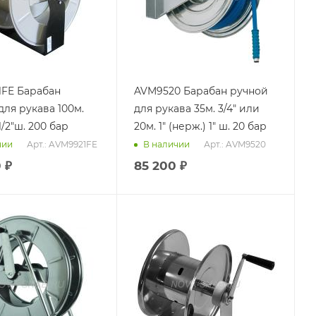
рабан
AVM9520 Барабан ручной
для рукава 100м.
для рукава 35м. 3/4" или
)1/2"ш. 200 бар
20м. 1" (нерж.) 1" ш. 20 бар
Арт.: AVM9921FE
Арт.: AVM9520
чии
В наличии
0
₽
85 200
₽