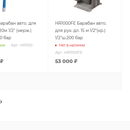
Барабан авто. для
HR1000FE Барабан авто.
20м 1/2" (нерж.)
для рук. дл. 15 м 1/2"(кр.)
00 бар
1/2"ш.200 бар
Арт.: HR1100
чии
Нет в наличии
Арт.: HR1000FE
₽
53 000
₽