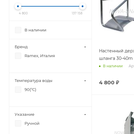
4 800
137 158
В наличии
Бренд
Настенный дер
Ramex, Италия
шланга 30-40m
Арт
В наличии
Температура воды
4 800
₽
90(°C)
Указание
Ручной