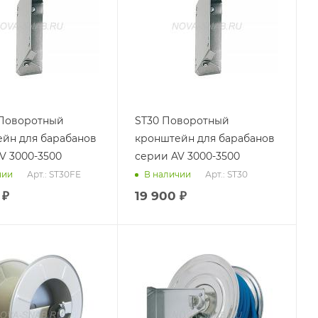
 Поворотный
ST30 Поворотный
йн для барабанов
кронштейн для барабанов
V 3000-3500
серии AV 3000-3500
Арт.: ST30FE
Арт.: ST30
чии
В наличии
₽
19 900
₽