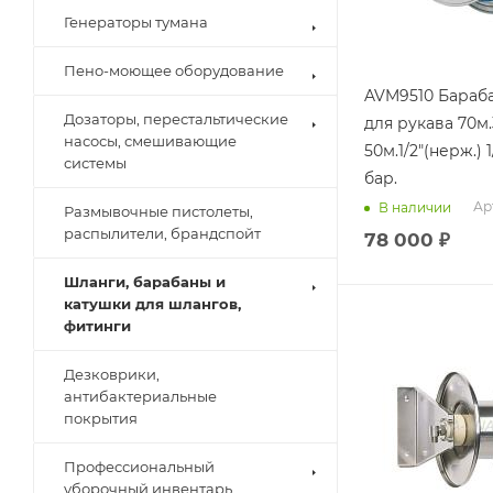
Генераторы тумана
Пено-моющее оборудование
AVM9510 Бараб
Дозаторы, перестальтические
для рукава 70м.
насосы, смешивающие
50м.1/2"(нерж.) 
системы
бар.
Ар
В наличии
Размывочные пистолеты,
распылители, брандспойт
78 000
₽
Шланги, барабаны и
катушки для шлангов,
фитинги
Дезковрики,
антибактериальные
покрытия
Профессиональный
уборочный инвентарь