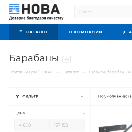
КАТАЛОГ
О КОМПАНИИ
А
Барабаны
23
—
—
Торговый Дом “НОВА”
Каталог
Шланги, барабаны и 
По умолчанию (в
ФИЛЬТР
Цена