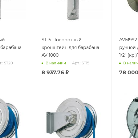
ый
ST15 Поворотный
AVM9921FE Ба
 барабана
кронштейн для барабана
ручной 
AV 1000
1/2" (кр.
.: ST20
Арт.: ST15
В наличии
В нали
8 937.76
₽
78 00