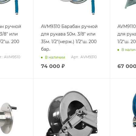
ан ручной
AVM9310 Барабан ручной
AVM9110FE Барабан 
3/8" или
для рукава 50м. 3/8" или
для рука
1/2"ш. 200
35м. 1/2"(нерж.) 1/2"ш. 200
1/2"ш. 2
бар.
В нали
т.: AVM9510
Арт.: AVM9310
В наличии
74 000
₽
67 00