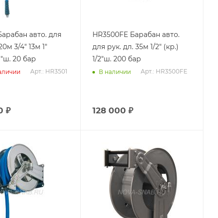
Барабан авто. для
HR3500FE Барабан авто.
20м 3/4" 13м 1"
для рук. дл. 35м 1/2" (кр.)
1"ш. 20 бар
1/2"ш. 200 бар
Арт.: HR3501
Арт.: HR3500FE
аличии
В наличии
0
₽
128 000
₽