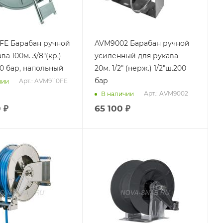
ручной
AVM9002 Барабан ручной
ва 100м. 3/8"(кр.)
усиленный для рукава
00 бар, напольный
20м. 1/2" (нерж.) 1/2"ш.200
бар
Арт.: AVM9110FE
чии
Арт.: AVM9002
В наличии
0
₽
65 100
₽