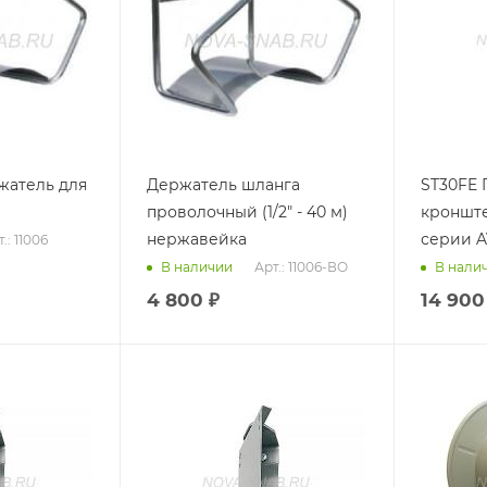
жатель для
Держатель шланга
ST30FE
проволочный (1/2" - 40 м)
кронште
нержавейка
серии A
.: 11006
Арт.: 11006-ВО
В наличии
В нали
4 800
₽
14 900