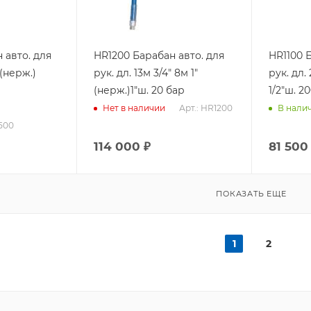
 авто. для
HR1200 Барабан авто. для
HR1100 
 (нерж.)
рук. дл. 13м 3/4" 8м 1"
рук. дл. 
(нерж.)1"ш. 20 бар
1/2"ш. 2
Арт.: HR1200
Нет в наличии
В нали
3500
114 000
₽
81 500
ПОКАЗАТЬ ЕЩЕ
1
2