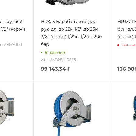
ан ручной
HR825 Барабан авто. для
HR3501 
1/2" (нерж.)
рук. дл. до 22м 1/2", до 25м
рук. дл. 
3/8" (нерж.) 1/2"ш. 1/2"ш. 200
(нерж.) 
бар
т.: AVM9000
Нет в н
В наличии
Арт.: AV825/HR825
99 143.34
₽
136 90