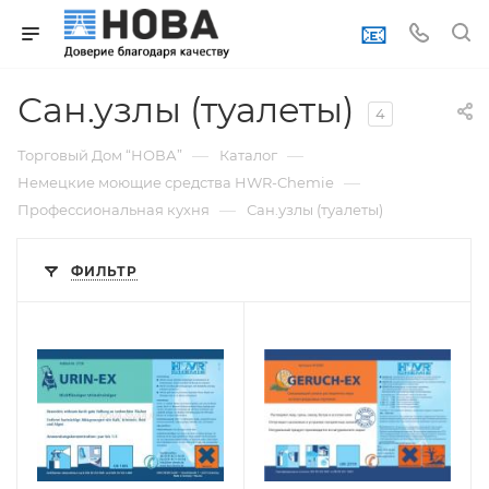
📧
Сан.узлы (туалеты)
4
—
—
Торговый Дом “НОВА”
Каталог
—
Немецкие моющие средства HWR-Chemie
—
Профессиональная кухня
Сан.узлы (туалеты)
ФИЛЬТР