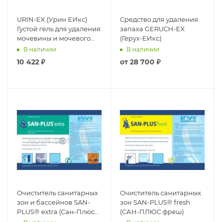
URIN-EX (Урин ЕИкс)
Средство для удаления
Густой гель для удаления
запаха GERUCH-EX
мочевины и мочевого
(Герух-ЕИкс)
камня
В наличии
В наличии
10 422
₽
от
28 700 ₽
Очиститель санитарных
Очиститель санитарных
зон и бассейнов SAN-
зон SAN-PLUS® fresh
PLUS® extra (Сан-Плюс
(САН-ПЛЮС фреш)
экстра)