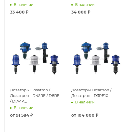
MT2
MT5
В наличии
В наличии
33 400
₽
34 000
₽
Дозаторы Dosatron /
Дозаторы Dosatron /
Дозатрон - D45RE / D8RE
Дозатрон - D3RE10
/ DIA4AL
В наличии
В наличии
от
91 584 ₽
от
104 000 ₽