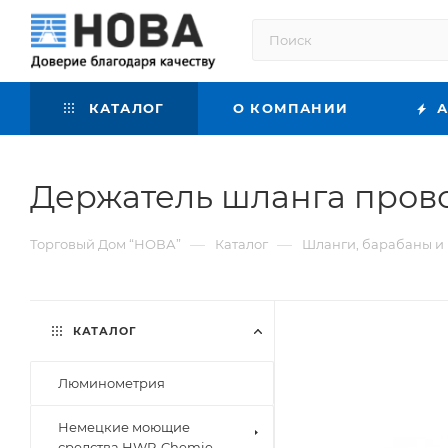
КАТАЛОГ
О КОМПАНИИ
А
Держатель шланга провол
—
—
Торговый Дом “НОВА”
Каталог
Шланги, барабаны и 
КАТАЛОГ
Люминометрия
Немецкие моющие
средства HWR-Chemie