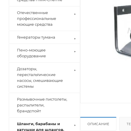
Отечественные
профессиональные
моющие средства
Генераторы тумана
Пено-моющее
оборудование
Дозаторы,
перестальтические
насосы, смешивающие
системы
Размывочные пистолеты,
распылители,
брандспойт
Шланги, барабаны и
ОПИСАНИЕ
Т
катушки для шлангов,