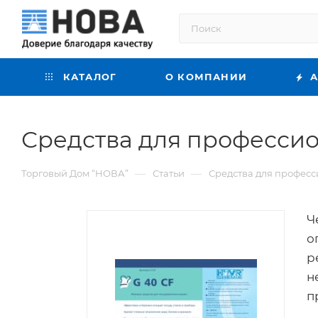
КАТАЛОГ
О КОМПАНИИ
А
Средства для професси
—
—
Торговый Дом “НОВА”
Статьи
Средства для профес
Ч
о
р
н
п