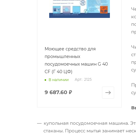
Ч
к
п
п
Ч
Моющее средство для
с
промышленных
п
посудомоечных машин G 40
с
CF (Г 40 ЦФ)
Арт.: 2125
В наличии
П
9 687.60
₽
с
В
купольная посудомоечная машина. Эт
стаканы. Процесс мытья занимает неск