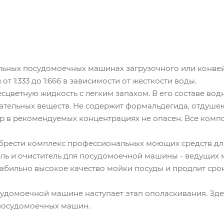
льных посудомоечных машинах загрузочного или конвей
т 1:333 до 1:666 в зависимости от жесткости воды.
цветную жидкость с легким запахом. В его составе вод
гательных веществ. Не содержит формальдегида, отдушек
ор в рекомендуемых концентрациях не опасен. Все комп
обрести комплекс профессиональных моющих средств 
ель и очиститель для посудомоечной машины - ведущих
табильно высокое качество мойки посуды и продлит сро
домоечной машине наступает этап ополаскивания. Зде
в посудомоечных машин.