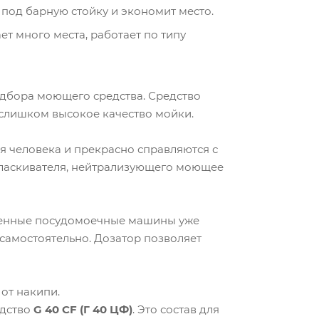
под барную стойку и экономит место.
т много места, работает по типу
одбора моющего средства. Средство
 слишком высокое качество мойки.
я человека и прекрасно справляются с
оласкивателя, нейтрализующего моющее
еменные посудомоечные машины уже
 самостоятельно. Дозатор позволяет
от накипи.
едство
G 40 CF (Г 40 ЦФ)
. Это состав для