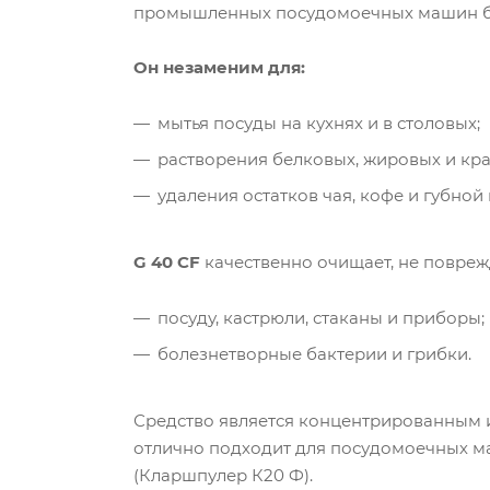
промышленных посудомоечных машин б
Он незаменим для:
мытья посуды на кухнях и в столовых;
растворения белковых, жировых и крах
удаления остатков чая, кофе и губной
G 40 CF
качественно очищает, не повреж
посуду, кастрюли, стаканы и приборы;
болезнетворные бактерии и грибки.
Средство является концентрированным и 
отлично подходит для посудомоечных ма
(Кларшпулер К20 Ф).