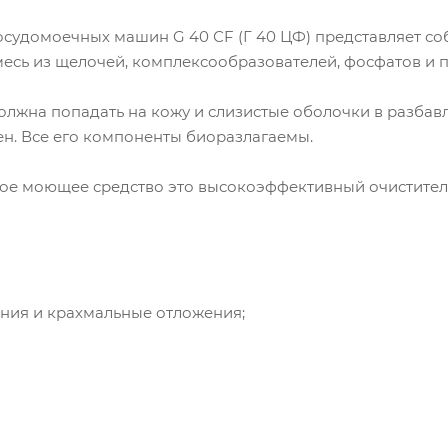
удомоечных машин G 40 СF (Г 40 ЦФ) представляет со
смесь из щелочей, комплексообразователей, фосфатов и
олжна попадать на кожу и слизистые оболочки в разба
н. Все его компоненты биоразлагаемы.
ое моющее средство это высокоэффективный очистите
ния и крахмальные отложения;