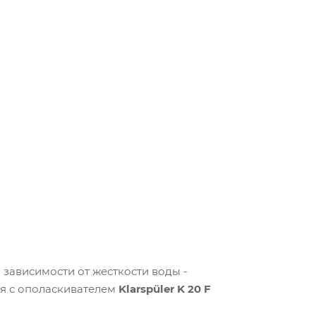
 зависимости от жесткости воды -
ся с ополаскивателем
Klarspüler K 20 F