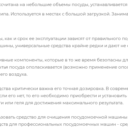
считана на небольшие объемы посуды, устанавливается 
а. Используется в местах с большой загрузкой. Занимае
 как и срок ее эксплуатации зависят от правильного п
шины, универсальные средства крайне редки и дают не
ивные компоненты, которые в то же время безопасны дл
ытья посуда ополаскивается (возможно применение оп
его воздуха.
дства критически важна его точная дозировка. В совр
сли его нет, то его необходимо приобрести и установить
 или геля для достижения максимального результата.
зовать средство для очищения посудомоечной машины 
ств для профессиональных посудомоечных машин - ср