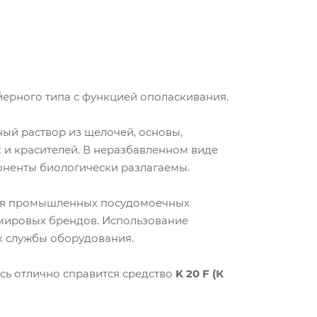
ерного типа с функцией ополаскивания.
ный раствор из щелочей, основы,
 и красителей. В неразбавленном виде
оненты биологически разлагаемы.
для промышленных посудомоечных
 мировых брендов. Использование
к службы оборудования.
сь отлично справится средство
K 20 F (К