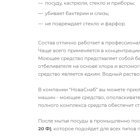
посуду, кастрюли, стекло и приборы;
убивает бактерии и слизь;
не повреждает стекло и фарфор.
Состав отлично работает в профессиона
Чаще всего применяется в концентрации о
Моющее средство представляет собой бес
отбеливателя на основе хлора и вспомо
средство является едким. Водный раств
В компании “НоваСнаб” вы можете при
машин - моющее средство, ополаскиват
полного комплекса средств обеспечит с
После мытья посуды в промышленно посу
20 Ф)
, которое подойдет для всех типо