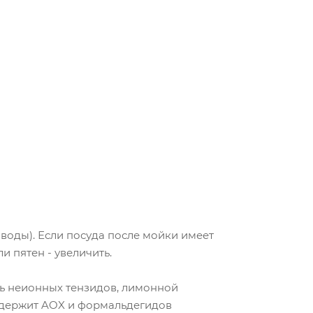
р воды). Если посуда после мойки имеет
и пятен - увеличить.
сь неионных тензидов, лимонной
содержит AOX и формальдегидов