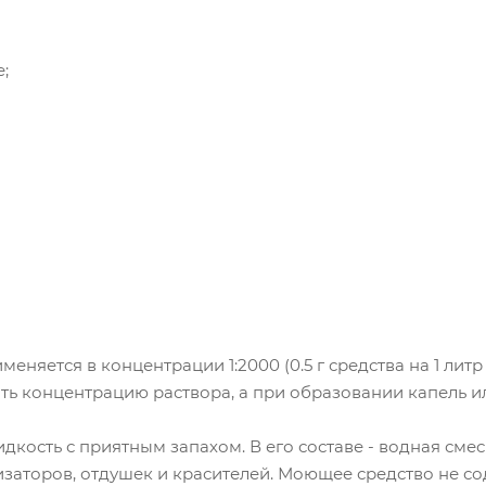
;
меняется в концентрации 1:2000 (0.5 г средства на 1 лит
ть концентрацию раствора, а при образовании капель ил
дкость с приятным запахом. В его составе - водная сме
изаторов, отдушек и красителей. Моющее средство не 