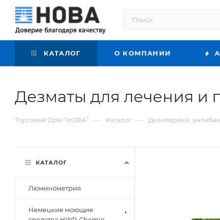
КАТАЛОГ
О КОМПАНИИ
А
Дезматы для лечения и 
—
—
Торговый Дом “НОВА”
Каталог
Дезковрики, антиба
КАТАЛОГ
Люминометрия
Немецкие моющие
средства HWR-Chemie