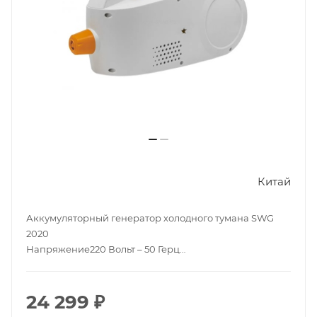
Китай
Аккумуляторный генератор холодного тумана SWG
2020
Напряжение220 Вольт – 50 Герц
Мощность280 Вт
ПроизводительностьРегулируемая, до 4,2 литров в
час.
24 299
₽
Размер частиц аэрозоля5 – 50 мкм