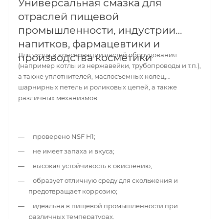
Универсальная смазка для
отраслей пищевой
промышленности, индустрии
напитков, фармацевтики и
Для ухода и консервации частей оборудования
производства косметики
(например котлы из нержавейки, трубопроводы и т.п.),
а также уплотнителей, маслосъемных колец,
шарнирных петель и роликовых цепей, а также
различных механизмов.
проверено NSF H1;
не имеет запаха и вкуса;
высокая устойчивость к окислению;
образует отличную среду для скольжения и
предотвращает коррозию;
идеальна в пищевой промышленности при
различных температурах.