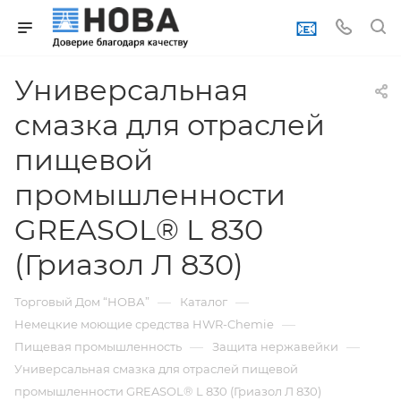
📧
Универсальная
смазка для отраслей
пищевой
промышленности
GREASOL® L 830
(Гриазол Л 830)
—
—
Торговый Дом “НОВА”
Каталог
—
Немецкие моющие средства HWR-Chemie
—
—
Пищевая промышленность
Защита нержавейки
Универсальная смазка для отраслей пищевой
промышленности GREASOL® L 830 (Гриазол Л 830)