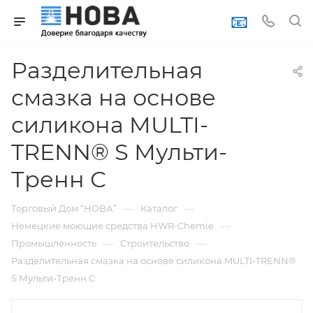
📧
Разделительная
смазка на основе
силикона MULTI-
TRENN® S Мульти-
Тренн С
—
—
Торговый Дом “НОВА”
Каталог
—
Немецкие моющие средства HWR-Chemie
—
—
Промышленность
Строительство
Разделительная смазка на основе силикона MULTI-TRENN®
S Мульти-Тренн С