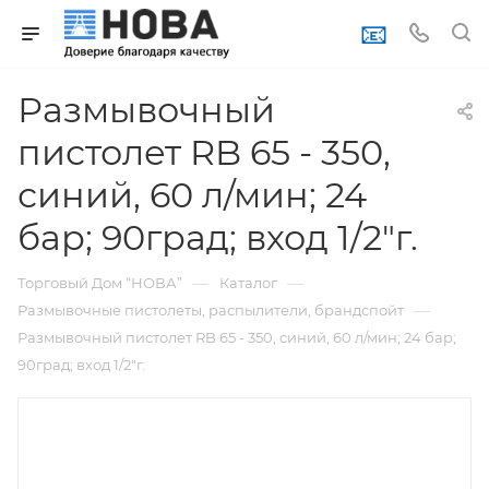
📧
Размывочный
пистолет RB 65 - 350,
синий, 60 л/мин; 24
бар; 90град; вход 1/2"г.
—
—
Торговый Дом “НОВА”
Каталог
—
Размывочные пистолеты, распылители, брандспойт
Размывочный пистолет RB 65 - 350, синий, 60 л/мин; 24 бар;
90град; вход 1/2"г.