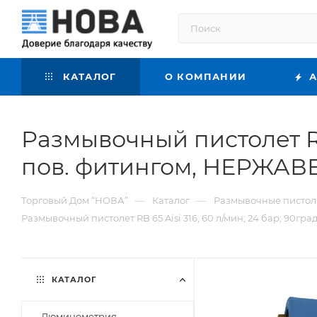
КАТАЛОГ
О КОМПАНИИ
А
Размывочный пистолет RB 6
пов. фитингом, НЕРЖАВ
—
—
Торговый Дом “НОВА”
Каталог
Размывочные пистол
Размывочный пистолет RB 65 Aisi 316, 60 л/мин; 24 бар; 90гр
КАТАЛОГ
Люминометрия