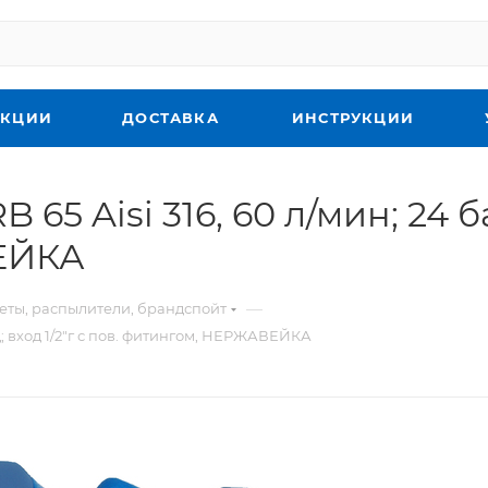
КЦИИ
ДОСТАВКА
ИНСТРУКЦИИ
5 Aisi 316, 60 л/мин; 24 бар
ЕЙКА
—
еты, распылители, брандспойт
ад; вход 1/2"г с пов. фитингом, НЕРЖАВЕЙКА