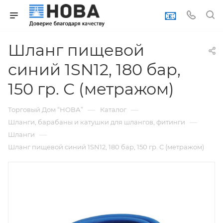
📧
Шланг пищевой
синий 1SN12, 180 бар,
150 гр. С (метражом)
—
—
Торговый Дом “НОВА”
Каталог
—
Шланги, барабаны и катушки для шлангов, фитинги
—
Шланги
Шланг пищевой синий 1SN12, 180 бар, 150 гр. С (метражом)