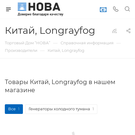
📧
Китай, Longrayfog
—
—
Торговый Дом “НОВА”
Справочная информация
—
Производители
Китай, Longrayfog
Товары Китай, Longrayfog в нашем
магазине
Все
1
Генераторы холодного тумана
1