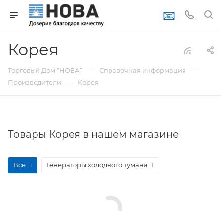
📧
Корея
—
—
Торговый Дом “НОВА”
Справочная информация
—
Производители
Корея
Товары Корея в нашем магазине
Все
1
Генераторы холодного тумана
1