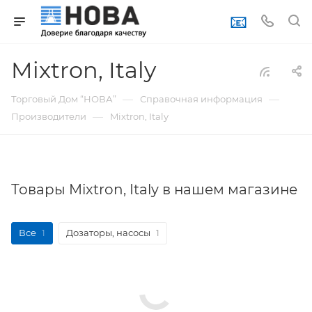
📧
Mixtron, Italy
—
—
Торговый Дом “НОВА”
Справочная информация
—
Производители
Mixtron, Italy
Товары Mixtron, Italy в нашем магазине
Все
1
Дозаторы, насосы
1