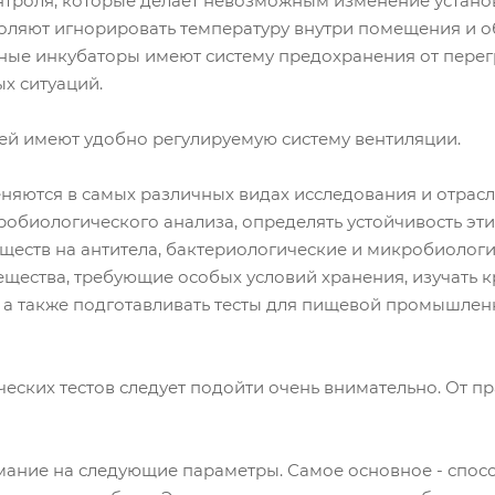
троля, которые делает невозможным изменение устано
оляют игнорировать температуру внутри помещения и о
нные инкубаторы имеют систему предохранения от перег
х ситуаций.
ей имеют удобно регулируемую систему вентиляции.
яются в самых различных видах исследования и отрас
обиологического анализа, определять устойчивость эти
ществ на антитела, бактериологические и микробиологи
щества, требующие особых условий хранения, изучать 
 а также подготавливать тесты для пищевой промышленн
еских тестов следует подойти очень внимательно. От п
мание на следующие параметры. Самое основное - спос