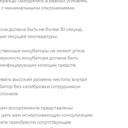
образцы находились в равных условиях,
ся с минимальными отклонениями,
на должна быть не более 30 секунд.
ия текущей температуры.
ественные инкубаторы не имеют углов
верхность инкубатора должна быть
дезинфицирующих моющих средств.
вать высокий уровень чистоты внутри
кубатор без калибровки сотрудником
рсонала.
шем ассортименте представлены
ы дать вам исчерпывающую консультацию
жете приобрести сопутствующее