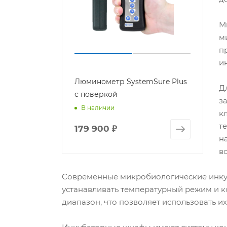
М
м
п
и
Люминометр SystemSure Plus
Д
с поверкой
з
В наличии
к
т
179 900
₽
н
в
Современные микробиологические инку
устанавливать температурный режим и 
диапазон, что позволяет использовать и