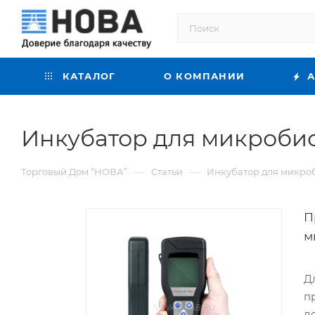
КАТАЛОГ
О КОМПАНИИ
А
Инкубатор для микробио
—
—
Торговый Дом “НОВА”
Статьи
Инкубатор для микроб
П
м
Д
п
д