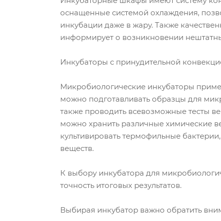
Инкубаторные шкафы имеют систему кон
оснащенные системой охлаждения, позв
инкубации даже в жару. Также качестве
информирует о возникновении нештатны
Инкубаторы с принудительной конвекци
Микробиологические инкубаторы примен
можно подготавливать образцы для микр
также проводить всевозможные тесты ве
можно хранить различные химические ве
культивировать термофильные бактерии,
веществ.
К выбору инкубатора для микробиологич
точность итоговых результатов.
Выбирая инкубатор важно обратить вни