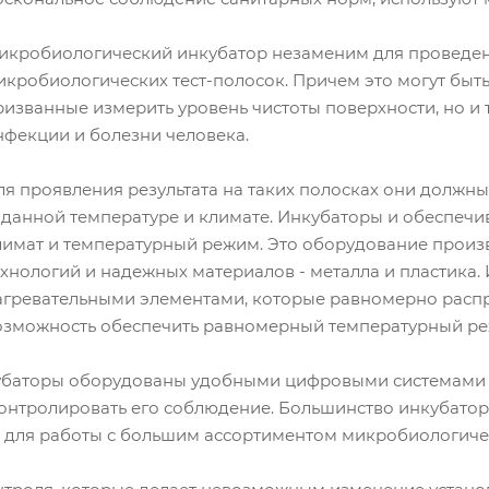
икробиологический инкубатор незаменим для проведе
икробиологических тест-полосок. Причем это могут быт
ризванные измерить уровень чистоты поверхности, но и
нфекции и болезни человека.
ля проявления результата на таких полосках они должн
аданной температуре и климате. Инкубаторы и обеспеч
лимат и температурный режим. Это оборудование произ
ехнологий и надежных материалов - металла и пластика
агревательными элементами, которые равномерно распре
озможность обеспечить равномерный температурный ре
баторы оборудованы удобными цифровыми системами 
контролировать его соблюдение. Большинство инкубато
х для работы с большим ассортиментом микробиологичес