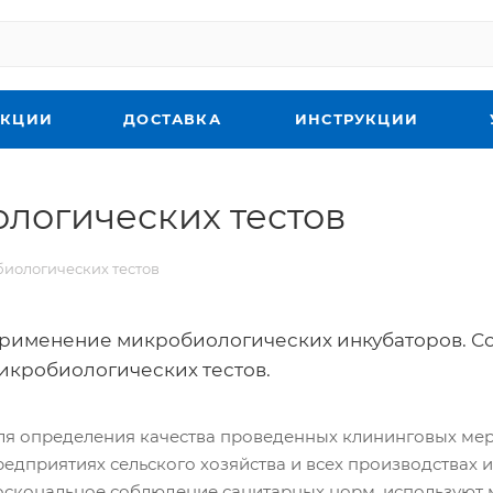
КЦИИ
ДОСТАВКА
ИНСТРУКЦИИ
логических тестов
иологических тестов
рименение микробиологических инкубаторов. Со
икробиологических тестов.
ля определения качества проведенных клининговых мер
редприятиях сельского хозяйства и всех производствах 
оскональное соблюдение санитарных норм, используют 