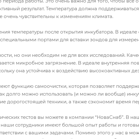
 периода работы. Это очень важно для того, чтобы все 
ъективный результат. Температура должна поддерживать
е очень чувствительны к изменениям климата.
ния температуры после открытия инкубатора. В идеале о
пециальными портами для вставки зондов для измерен
ости, но они необходим не для всех исследований. Кач
ивается микробное загрязнение. В идеале внутренняя по
скольку она устойчива к воздействию высокоактивных 
еют функцию самоочистки, которая позволяет поддержи
 как долго можно использовать (и можно ли вообще) ин
ние дорогостоящей техники, а также сэкономит время пе
ческих тестов вы можете в компании “НоваСнаб”. В на
 наши сотрудники имеют большой опыт работы и готов
тветствии с вашими задачами. Помимо этого у нас в мо