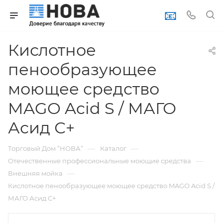
📧
Кислотное
пенообразующее
моющее средство
MAGO Acid S / МАГО
Асид С+
—
—
Торговый Дом “НОВА”
Каталог
—
Отечественные профессиональные моющие средства
—
Внешняя мойка
Кислотное пенообразующее моющее средство MAGO Acid S /
МАГО Асид С+